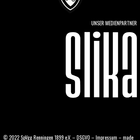
UNSER MEDIENPARTNER
© 2022 SpVgg Renningen 1899 e.V. –
DSGVO
–
Impressum
–
made