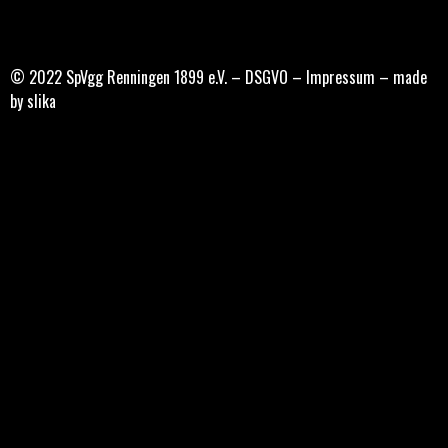
© 2022 SpVgg Renningen 1899 e.V. –
DSGVO
–
Impressum
–
made
by slika