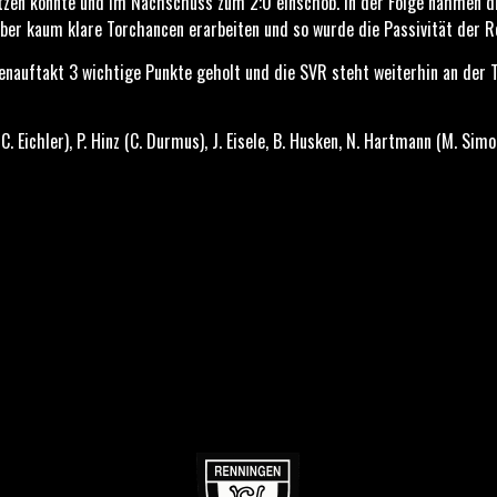
etzen konnte und im Nachschuss zum 2:0 einschob. In der Folge nahmen d
ber kaum klare Torchancen erarbeiten und so wurde die Passivität der R
nauftakt 3 wichtige Punkte geholt und die SVR steht weiterhin an der Ta
C. Eichler), P. Hinz (C. Durmus), J. Eisele, B. Husken, N. Hartmann (M. Simo