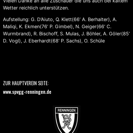
Vielen Danke an alle Zuschauer die uns auch bei kaltem
Wetter reichlich unterstützen.
Aufstellung: G. D’Aiuto, Q. Klett(66‘ A. Berhalter), A.
Maliqi, K. Ekmen(76‘ P. Gimbel), N. Geiger(66‘ C.
Wurmbrand), R. Bischoff, S. Mulas, J. Böhler, A. Göler(85‘
D. Vogl), J. Eberhardt(68‘ P. Sachs), O. Schüle
ZUR HAUPTVEREIN SEITE:
www.spvgg-renningen.de