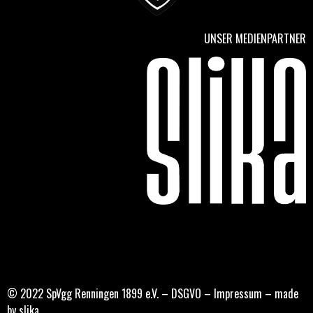
UNSER MEDIENPARTNER
© 2022 SpVgg Renningen 1899 e.V. –
DSGVO
–
Impressum
–
made
by slika