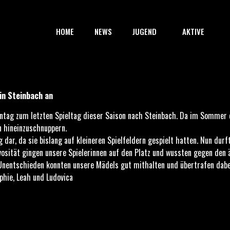
HOME
NEWS
JUGEND
AKTIVE
bach an
 in Steinbach an
nntag zum letzten Spieltag dieser Saison nach Steinbach. Da im Sommer 
n hineinzuschnuppern.
g dar, da sie bislang auf kleineren Spielfeldern gespielt hatten. Nun dur
vosität gingen unsere Spielerinnen auf den Platz und wussten gegen den 
Unentschieden konnten unsere Mädels gut mithalten und übertrafen dabei
ophie, Leah und Ludovica