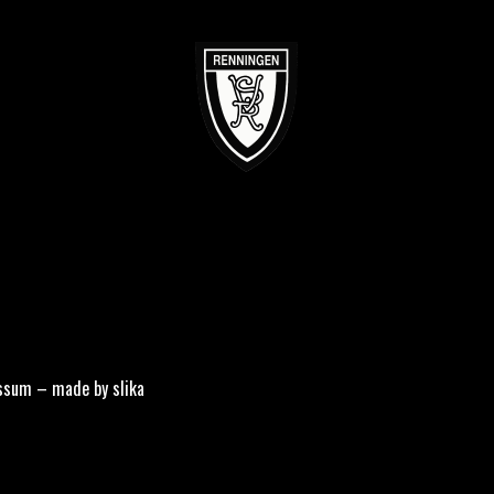
ssum
–
made by slika