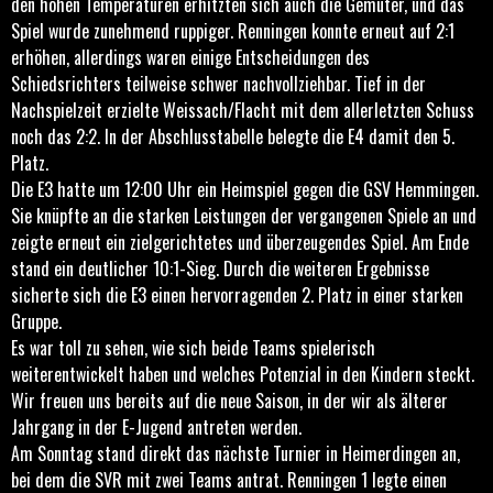
den hohen Temperaturen erhitzten sich auch die Gemüter, und das
Spiel wurde zunehmend ruppiger. Renningen konnte erneut auf 2:1
erhöhen, allerdings waren einige Entscheidungen des
Schiedsrichters teilweise schwer nachvollziehbar. Tief in der
Nachspielzeit erzielte Weissach/Flacht mit dem allerletzten Schuss
noch das 2:2. In der Abschlusstabelle belegte die E4 damit den 5.
Platz.
Die E3 hatte um 12:00 Uhr ein Heimspiel gegen die GSV Hemmingen.
Sie knüpfte an die starken Leistungen der vergangenen Spiele an und
zeigte erneut ein zielgerichtetes und überzeugendes Spiel. Am Ende
stand ein deutlicher 10:1-Sieg. Durch die weiteren Ergebnisse
sicherte sich die E3 einen hervorragenden 2. Platz in einer starken
Gruppe.
Es war toll zu sehen, wie sich beide Teams spielerisch
weiterentwickelt haben und welches Potenzial in den Kindern steckt.
Wir freuen uns bereits auf die neue Saison, in der wir als älterer
Jahrgang in der E-Jugend antreten werden.
Am Sonntag stand direkt das nächste Turnier in Heimerdingen an,
bei dem die SVR mit zwei Teams antrat. Renningen 1 legte einen