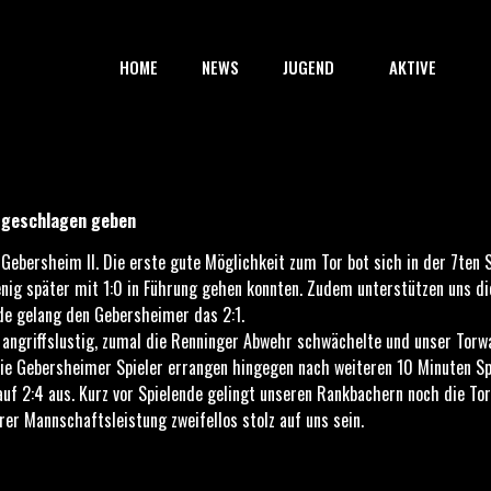
HOME
NEWS
JUGEND
AKTIVE
 geschlagen geben
 Gebersheim II. Die erste gute Möglichkeit zum Tor bot sich in der 7ten 
wenig später mit 1:0 in Führung gehen konnten. Zudem unterstützen uns d
nde gelang den Gebersheimer das 2:1.
 angriffslustig, zumal die Renninger Abwehr schwächelte und unser Torw
Die Gebersheimer Spieler errangen hingegen nach weiteren 10 Minuten Sp
uf 2:4 aus. Kurz vor Spielende gelingt unseren Rankbachern noch die Tor
er Mannschaftsleistung zweifellos stolz auf uns sein.