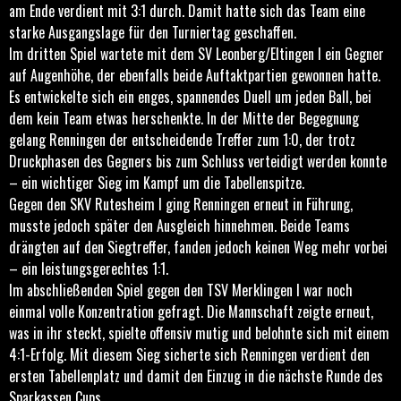
am Ende verdient mit 3:1 durch. Damit hatte sich das Team eine
starke Ausgangslage für den Turniertag geschaffen.
Im dritten Spiel wartete mit dem SV Leonberg/Eltingen I ein Gegner
auf Augenhöhe, der ebenfalls beide Auftaktpartien gewonnen hatte.
Es entwickelte sich ein enges, spannendes Duell um jeden Ball, bei
dem kein Team etwas herschenkte. In der Mitte der Begegnung
gelang Renningen der entscheidende Treffer zum 1:0, der trotz
Druckphasen des Gegners bis zum Schluss verteidigt werden konnte
– ein wichtiger Sieg im Kampf um die Tabellenspitze.
Gegen den SKV Rutesheim I ging Renningen erneut in Führung,
musste jedoch später den Ausgleich hinnehmen. Beide Teams
drängten auf den Siegtreffer, fanden jedoch keinen Weg mehr vorbei
– ein leistungsgerechtes 1:1.
Im abschließenden Spiel gegen den TSV Merklingen I war noch
einmal volle Konzentration gefragt. Die Mannschaft zeigte erneut,
was in ihr steckt, spielte offensiv mutig und belohnte sich mit einem
4:1-Erfolg. Mit diesem Sieg sicherte sich Renningen verdient den
ersten Tabellenplatz und damit den Einzug in die nächste Runde des
Sparkassen Cups.