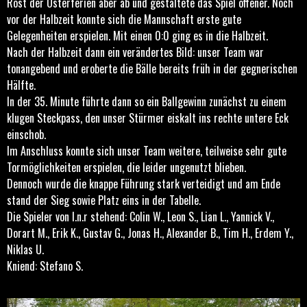
Rost der Osterferien aber ab und gestaltete das Spiel offener. Noch
vor der Halbzeit konnte sich die Mannschaft erste gute
Gelegenheiten erspielen. Mit einen 0:0 ging es in die Halbzeit.
Nach der Halbzeit dann ein verändertes Bild: unser Team war
tonangebend und eroberte die Bälle bereits früh in der gegnerischen
Hälfte.
In der 35. Minute führte dann so ein Ballgewinn zunächst zu einem
klugen Steckpass, den unser Stürmer eiskalt ins rechte untere Eck
einschob.
Im Anschluss konnte sich unser Team weitere, teilweise sehr gute
Tormöglichkeiten erspielen, die leider ungenutzt blieben.
Dennoch wurde die knappe Führung stark verteidigt und am Ende
stand der Sieg sowie Platz eins in der Tabelle.
Die Spieler von l.n.r stehend: Colin W., Leon S., Lian L., Yannick V.,
Dorart M., Erik K., Gustav G., Jonas H., Alexander B., Tim H., Erdem Y.,
Niklas U.
Kniend: Stefano S.