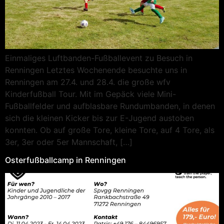
Einmaliges Luftbanden-Fußballevent zu Besuch in
Renningen Letztes Wochenende besuchte uns in
Renningen am 27.4. und 28.4. die große wfv
Kinderfußball Tour. Mit im Gepäck viele Mini-
Fußballfelder und aufblasbare Rundumbanden, in denen
sich die kleinen Kicker bis zur E-Jugend austoben
konnten. Ob auf große Tore, kleine Tore, auf 4 Tore, als
3er, 3er oder 5er Mannschaft, […]
Osterfußballcamp in Renningen