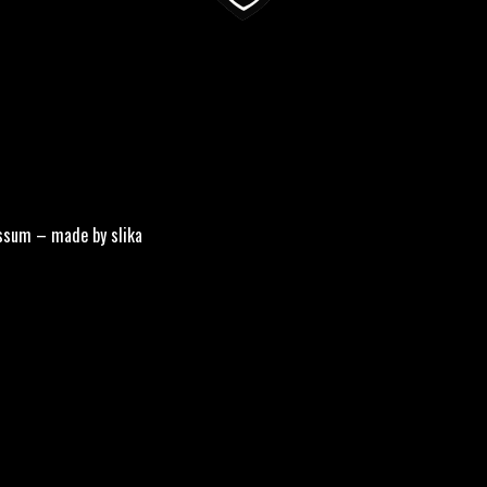
ssum
–
made by slika