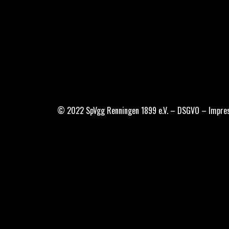
© 2022 SpVgg Renningen 1899 e.V. –
DSGVO
–
Impre